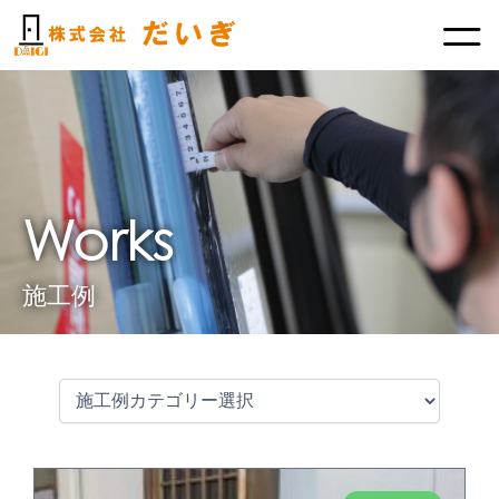
内
容
を
ス
キ
ッ
プ
Works
施工例