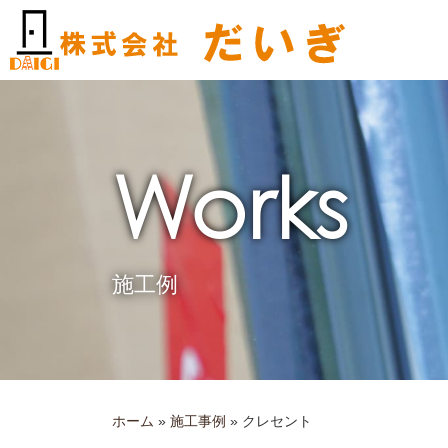
内
容
を
ス
キ
ッ
プ
Works
施工例
ホーム
»
施工事例
»
クレセント