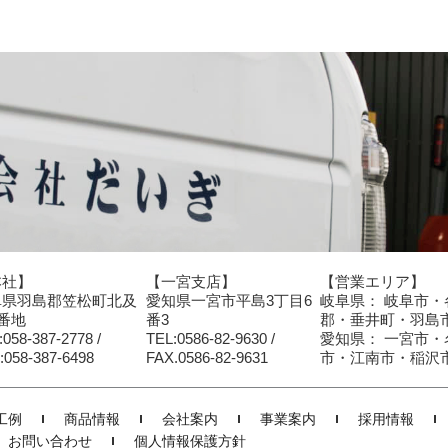
本社】
【一宮支店】
【営業エリア】
阜県羽島郡笠松町北及
愛知県一宮市平島3丁目6
岐阜県： 岐阜市
5番地
番3
郡・垂井町・羽島
:058-387-2778 /
TEL:0586-82-9630 /
愛知県： 一宮市
:058-387-6498
FAX.0586-82-9631
市・江南市・稲沢
工例
商品情報
会社案内
事業案内
採用情報
お問い合わせ
個人情報保護方針