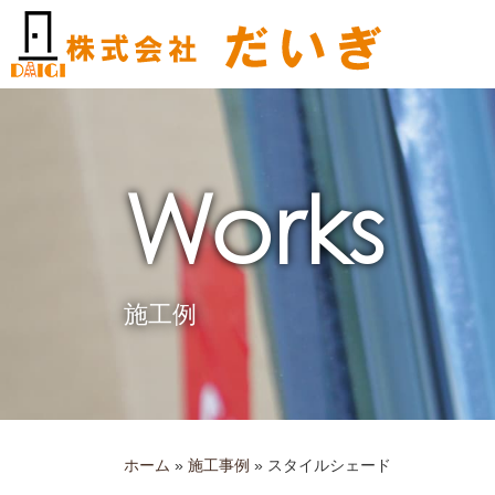
内
容
を
ス
キ
ッ
プ
Works
施工例
ホーム
»
施工事例
»
スタイルシェード