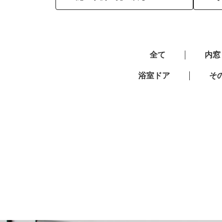
全て
内窓
浴室ドア
そ