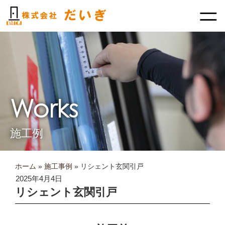
内
容
を
ス
キ
ッ
プ
Works
施工例
ホーム
»
施工事例
»
リシェント玄関引戸
2025年4月4日
リシェント玄関引戸