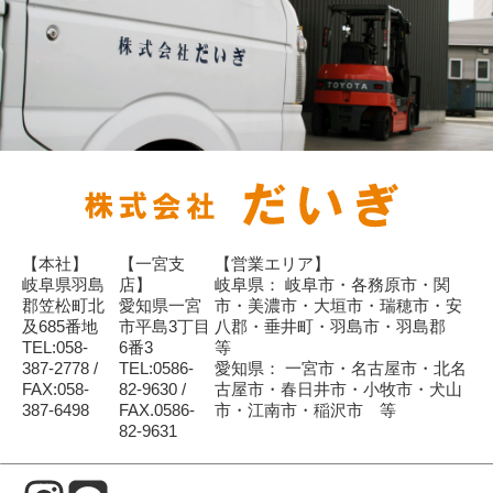
【本社】
【一宮支
【営業エリア】
岐阜県羽島
店】
岐阜県： 岐阜市・各務原市・関
郡笠松町北
愛知県一宮
市・美濃市・大垣市・瑞穂市・安
及685番地
市平島3丁目
八郡・垂井町・羽島市・羽島郡
TEL:058-
6番3
等
387-2778 /
TEL:0586-
愛知県： 一宮市・名古屋市・北名
FAX:058-
82-9630 /
古屋市・春日井市・小牧市・犬山
387-6498
FAX.0586-
市・江南市・稲沢市 等
82-9631