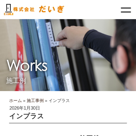
内
容
を
ス
キ
ッ
プ
Works
施工例
ホーム
»
施工事例
»
インプラス
2026年1月30日
インプラス