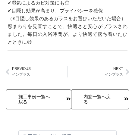
✔湿気によるカビ対策にも◎
✔目隠し効果が高まり、プライバシーを確保
（※目隠し効果のあるガラスをお選びいただいた場合）
窓まわりを見直すことで、快適さと安心がプラスされ
ました。毎日の入浴時間が、より快適で落ち着いたひ
とときに😊
PREVIOUS
NEXT
Prev
Ne
インプラス
インプラス
施工事例一覧へ
内窓一覧へ戻
戻る
る