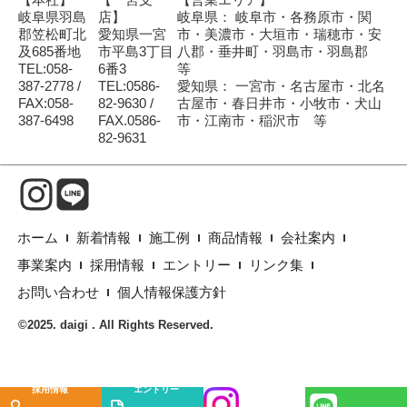
岐阜県羽島
店】
岐阜県： 岐阜市・各務原市・関
郡笠松町北
愛知県一宮
市・美濃市・大垣市・瑞穂市・安
及685番地
市平島3丁目
八郡・垂井町・羽島市・羽島郡
TEL:058-
6番3
等
387-2778 /
TEL:0586-
愛知県： 一宮市・名古屋市・北名
FAX:058-
82-9630 /
古屋市・春日井市・小牧市・犬山
387-6498
FAX.0586-
市・江南市・稲沢市 等
82-9631
ホーム
新着情報
施工例
商品情報
会社案内
事業案内
採用情報
エントリー
リンク集
お問い合わせ
個人情報保護方針
©2025. daigi . All Rights Reserved.
採用情報
エントリー