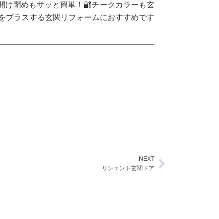
開け閉めもサッと簡単！🔐チークカラーも玄
をプラスする玄関リフォームにおすすめです
NEXT
Next
リシェント玄関ドア