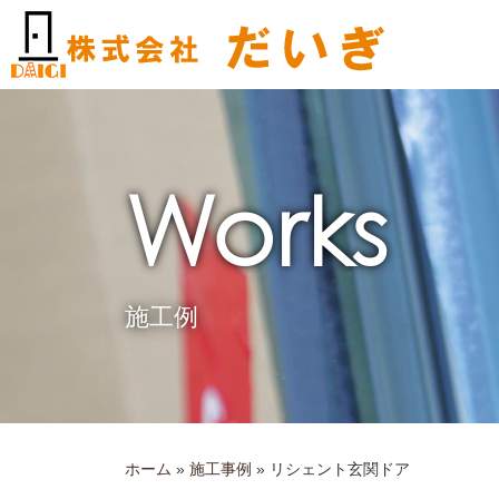
内
容
を
ス
キ
ッ
プ
Works
施工例
ホーム
»
施工事例
»
リシェント玄関ドア