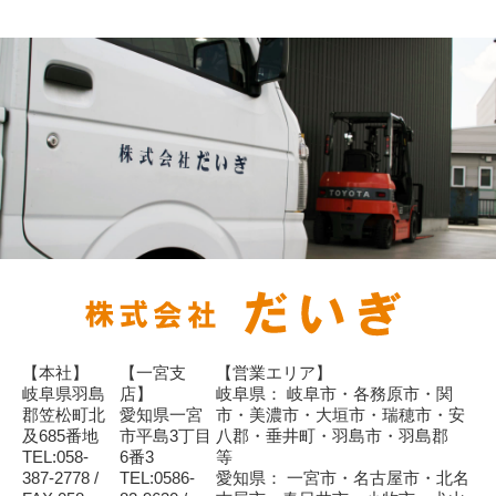
【本社】
【一宮支
【営業エリア】
岐阜県羽島
店】
岐阜県： 岐阜市・各務原市・関
郡笠松町北
愛知県一宮
市・美濃市・大垣市・瑞穂市・安
及685番地
市平島3丁目
八郡・垂井町・羽島市・羽島郡
TEL:058-
6番3
等
387-2778 /
TEL:0586-
愛知県： 一宮市・名古屋市・北名