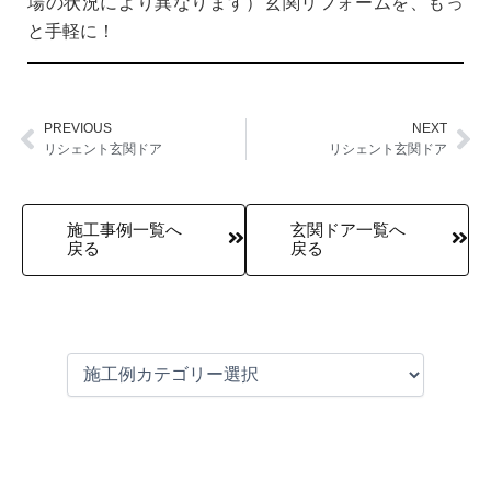
場の状況により異なります）玄関リフォームを、もっ
と手軽に！
PREVIOUS
NEXT
Prev
Ne
リシェント玄関ドア
リシェント玄関ドア
施工事例一覧へ
玄関ドア一覧へ
戻る
戻る