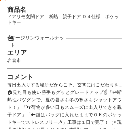
商品名
ドアリモ玄関ドア 断熱 親子ドア Ｄ４仕様 ポケッ
トキー
色
ダージリンウォールナッ
ト
エリア
岩倉市
コメント
毎日出入りする場所だからこそ、玄関にはこだわりを…
🏠見た目も使い勝手もグッとグレードアップ☝「🌞断
熱性バツグンで、夏の暑さも冬の寒さもシャットアウ
ト！」「👣荷物が多い日もスムーズに出入りできる親
子ドア」「🔑鍵はバッグに入れたままでＯＫのポケッ
トキーでストレスフリー🎶」工事は１日で完了！（※ 現