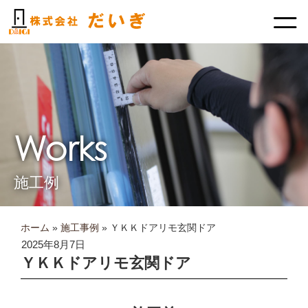
内
容
を
ス
キ
ッ
プ
Works
施工例
ホーム
»
施工事例
»
ＹＫＫドアリモ玄関ドア
2025年8月7日
ＹＫＫドアリモ玄関ドア