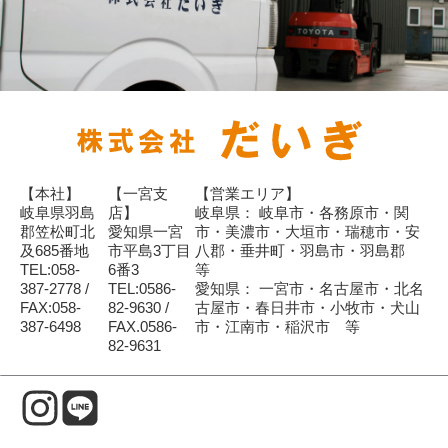
【本社】
【一宮支
【営業エリア】
岐阜県羽島
店】
岐阜県： 岐阜市・各務原市・関
郡笠松町北
愛知県一宮
市・美濃市・大垣市・瑞穂市・安
及685番地
市平島3丁目
八郡・垂井町・羽島市・羽島郡
TEL:058-
6番3
等
387-2778 /
TEL:0586-
愛知県： 一宮市・名古屋市・北名
FAX:058-
82-9630 /
古屋市・春日井市・小牧市・犬山
387-6498
FAX.0586-
市・江南市・稲沢市 等
82-9631