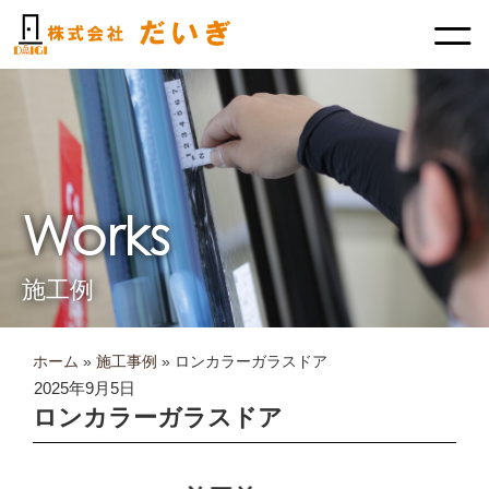
内
容
を
ス
キ
ッ
プ
Works
施工例
ホーム
»
施工事例
»
ロンカラーガラスドア
2025年9月5日
ロンカラーガラスドア