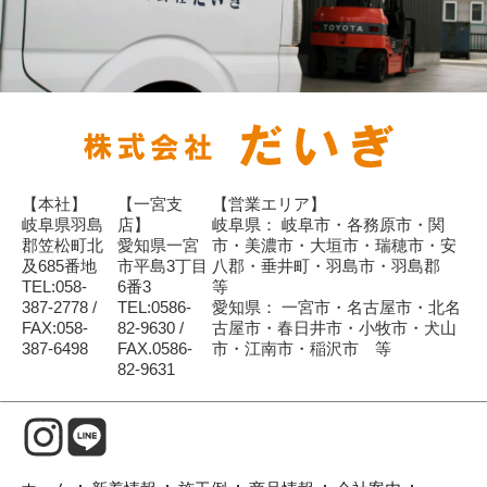
【本社】
【一宮支
【営業エリア】
岐阜県羽島
店】
岐阜県： 岐阜市・各務原市・関
郡笠松町北
愛知県一宮
市・美濃市・大垣市・瑞穂市・安
及685番地
市平島3丁目
八郡・垂井町・羽島市・羽島郡
TEL:058-
6番3
等
387-2778 /
TEL:0586-
愛知県： 一宮市・名古屋市・北名
FAX:058-
82-9630 /
古屋市・春日井市・小牧市・犬山
387-6498
FAX.0586-
市・江南市・稲沢市 等
82-9631