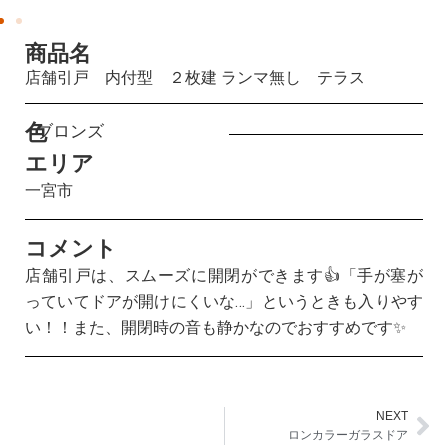
商品名
店舗引戸 内付型 ２枚建 ランマ無し テラス
色
ブロンズ
エリア
一宮市
コメント
店舗引戸は、スムーズに開閉ができます👍「手が塞が
っていてドアが開けにくいな…」というときも入りやす
い！！また、開閉時の音も静かなのでおすすめです✨
NEXT
Ne
ロンカラーガラスドア