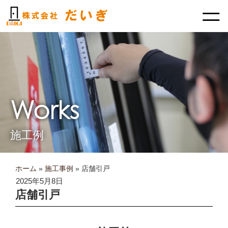
内
容
を
ス
キ
ッ
プ
Works
施工例
ホーム
»
施工事例
»
店舗引戸
2025年5月8日
店舗引戸