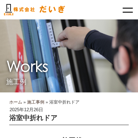
内
容
を
ス
キ
ッ
プ
Works
施工例
ホーム
»
施工事例
»
浴室中折れドア
2025年12月26日
浴室中折れドア