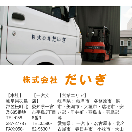
【本社】
【一宮支
【営業エリア】
岐阜県羽島
店】
岐阜県： 岐阜市・各務原市・関
郡笠松町北
愛知県一宮
市・美濃市・大垣市・瑞穂市・安
及685番地
市平島3丁目
八郡・垂井町・羽島市・羽島郡
TEL:058-
6番3
等
387-2778 /
TEL:0586-
愛知県： 一宮市・名古屋市・北名
FAX:058-
82-9630 /
古屋市・春日井市・小牧市・犬山