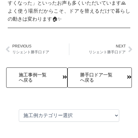
すくなった」といったお声も多くいただいています🙏
よく使う場所だからこそ、ドアを替えるだけで暮らし
の動きは変わります🏠✨
PREVIOUS
NEXT
Prev
Ne
リシェント勝手口ドア
リシェント勝手口ドア
施工事例一覧
勝手口ドア一覧
へ戻る
へ戻る