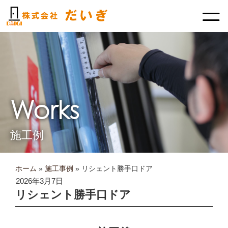
内
容
を
ス
キ
ッ
プ
Works
施工例
ホーム
»
施工事例
»
リシェント勝手口ドア
2026年3月7日
リシェント勝手口ドア