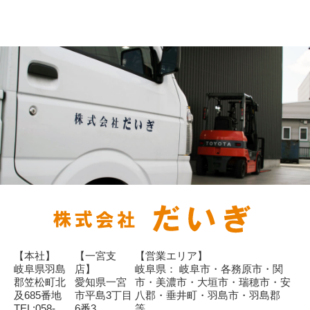
【本社】
【一宮支
【営業エリア】
岐阜県羽島
店】
岐阜県： 岐阜市・各務原市・関
郡笠松町北
愛知県一宮
市・美濃市・大垣市・瑞穂市・安
及685番地
市平島3丁目
八郡・垂井町・羽島市・羽島郡
TEL:058-
6番3
等